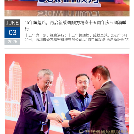
JUNE
15年辉煌路，再启新版图|硕方精密十五周年庆典圆满举
行
03
十五年磨一剑，锐意进取；十五年铸辉煌，成就卓越。2025年5月
29日，深圳市硕方精密机械有限公司以"15年辉煌路·再启新版图"为
2025
主题的十五周...