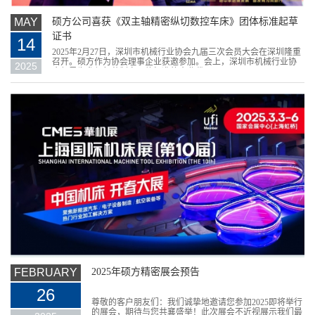
MAY
硕方公司喜获《双主轴精密纵切数控车床》团体标准起草
证书
14
2025年2月27日，深圳市机械行业协会九届三次会员大会在深圳隆重
召开。硕方作为协会理事企业获邀参加。会上，深圳市机械行业协
2025
会领导为参与起草制定团体标准的企业代...
FEBRUARY
2025年硕方精密展会预告
26
尊敬的客户朋友们：我们诚挚地邀请您参加2025即将举行
的展会，期待与您共襄盛举！此次展会不近视展示我们最